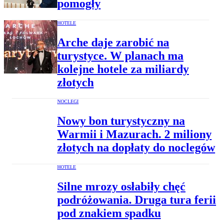
pomogły
HOTELE
Arche daje zarobić na
turystyce. W planach ma
kolejne hotele za miliardy
złotych
NOCLEGI
Nowy bon turystyczny na
Warmii i Mazurach. 2 miliony
złotych na dopłaty do noclegów
HOTELE
Silne mrozy osłabiły chęć
podróżowania. Druga tura ferii
pod znakiem spadku