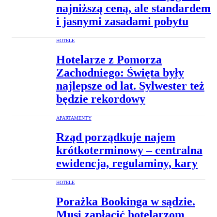
najniższą ceną, ale standardem
i jasnymi zasadami pobytu
HOTELE
Hotelarze z Pomorza
Zachodniego: Święta były
najlepsze od lat. Sylwester też
będzie rekordowy
APARTAMENTY
Rząd porządkuje najem
krótkoterminowy – centralna
ewidencja, regulaminy, kary
HOTELE
Porażka Bookinga w sądzie.
Musi zapłacić hotelarzom