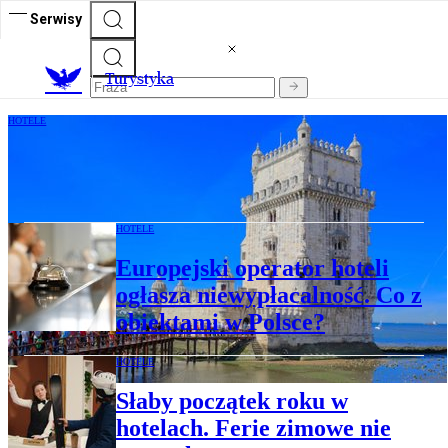
Serwisy
T
urystyka
HOTELE
Lizbona: Przychody z turystyki rosną
szybciej niż przyjazdy. To sukces
HOTELE
Europejski operator hoteli
ogłasza niewypłacalność. Co z
obiektami w Polsce?
HOTELE
Słaby początek roku w
hotelach. Ferie zimowe nie