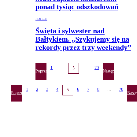
ponad tysiąc odszkodowań
HOTELE
Święta i sylwester nad
Bałtykiem. „Szykujemy się na
rekordy przez trzy weekendy”
1
...
...
70
5
Poprzednia
Następna
1
2
3
4
6
7
8
...
70
5
Poprzednia
Nastę