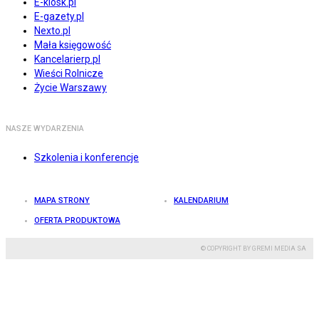
E-kiosk.pl
E-gazety.pl
Nexto.pl
Mała księgowość
Kancelarierp.pl
Wieści Rolnicze
Życie Warszawy
NASZE WYDARZENIA
Szkolenia i konferencje
MAPA STRONY
KALENDARIUM
OFERTA PRODUKTOWA
© COPYRIGHT BY GREMI MEDIA SA