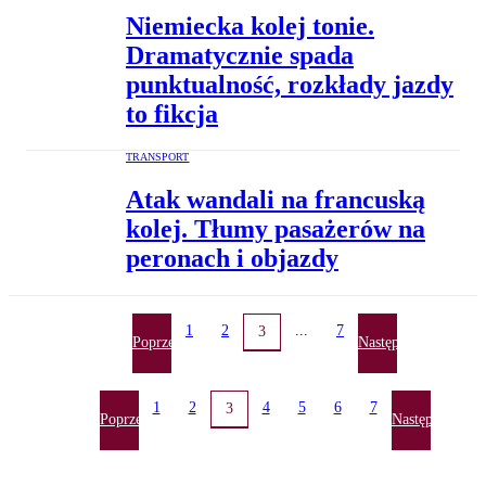
Niemiecka kolej tonie.
Dramatycznie spada
punktualność, rozkłady jazdy
to fikcja
TRANSPORT
Atak wandali na francuską
kolej. Tłumy pasażerów na
peronach i objazdy
1
2
...
7
3
Poprzednia
Następna
1
2
4
5
6
7
3
Poprzednia
Następna