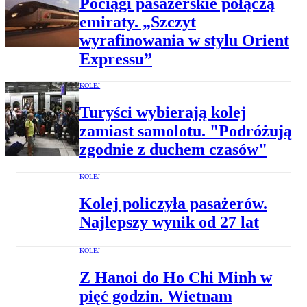
Pociągi pasażerskie połączą
emiraty. „Szczyt
wyrafinowania w stylu Orient
Expressu”
KOLEJ
Turyści wybierają kolej
zamiast samolotu. "Podróżują
zgodnie z duchem czasów"
KOLEJ
Kolej policzyła pasażerów.
Najlepszy wynik od 27 lat
KOLEJ
Z Hanoi do Ho Chi Minh w
pięć godzin. Wietnam