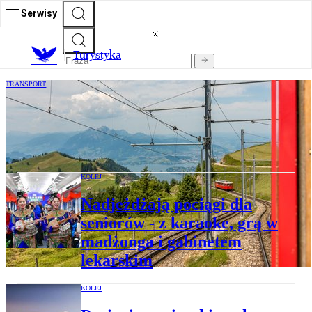
Serwisy
T
urystyka
TRANSPORT
Darmowe podróże po UE. Komisja
Europejska rozda 36 000 biletów
kolejowych
KOLEJ
Nadjeżdżają pociągi dla
seniorów - z karaoke, grą w
madżonga i gabinetem
lekarskim
KOLEJ