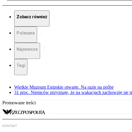
Zobacz również
Polecane
Najnowsze
Tagi
Wielkie Muzeum Egipskie otwarte. Na razie na próbę
31 proc. Niemców przyznaje, że na wakacjach zachowuje się m
Promowane treści
KONTAKT