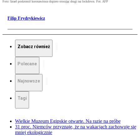
Foto: Izrael poskromił koronawirusa dopiero stosując drugi raz lockdown. Fot. AFP
Filip Frydrykiewicz
Zobacz również
Polecane
Najnowsze
Tagi
Wielkie Muzeum Egipskie otwarte. Na razie na próbę
31 proc. Niemców przyznaje, że na wakacjach zachowuje się
mniej ekologicznie