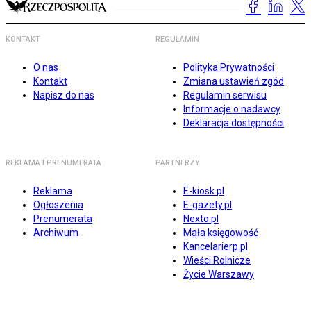
KONTAKT
REGULAMIN
O nas
Polityka Prywatności
Kontakt
Zmiana ustawień zgód
Napisz do nas
Regulamin serwisu
Informacje o nadawcy
Deklaracja dostępności
REKLAMA I PRENUMERATA
PARTNERZY
Reklama
E-kiosk.pl
Ogłoszenia
E-gazety.pl
Prenumerata
Nexto.pl
Archiwum
Mała księgowość
Kancelarierp.pl
Wieści Rolnicze
Życie Warszawy