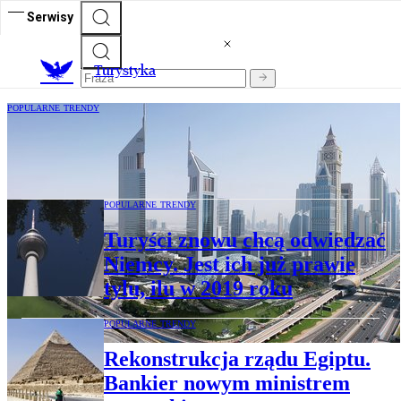
Serwisy
T
urystyka
POPULARNE TRENDY
Dubajska turystyka odrabia straty z
pandemii
POPULARNE TRENDY
Turyści znowu chcą odwiedzać
Niemcy. Jest ich już prawie
tylu, ilu w 2019 roku
POPULARNE TRENDY
Rekonstrukcja rządu Egiptu.
Bankier nowym ministrem