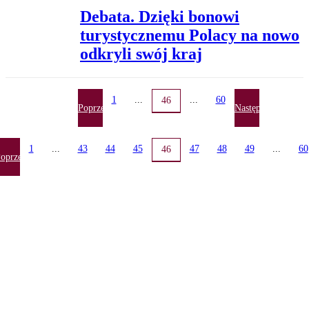
Debata. Dzięki bonowi
turystycznemu Polacy na nowo
odkryli swój kraj
1
...
...
60
46
Poprzednia
Następna
1
...
43
44
45
47
48
49
...
60
46
oprzednia