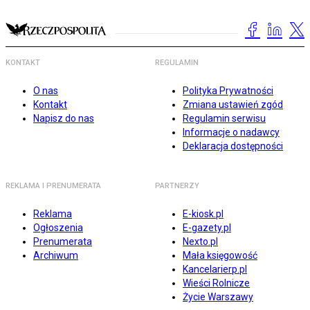
KONTAKT
REGULAMIN
O nas
Polityka Prywatności
Kontakt
Zmiana ustawień zgód
Napisz do nas
Regulamin serwisu
Informacje o nadawcy
Deklaracja dostępności
REKLAMA I PRENUMERATA
PARTNERZY
Reklama
E-kiosk.pl
Ogłoszenia
E-gazety.pl
Prenumerata
Nexto.pl
Archiwum
Mała księgowość
Kancelarierp.pl
Wieści Rolnicze
Życie Warszawy