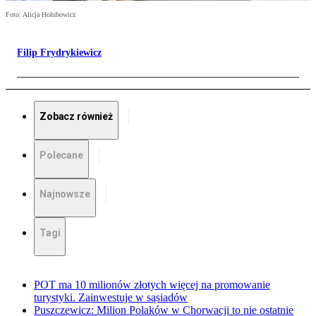
Foto: Alicja Hołubowicz
Filip Frydrykiewicz
Zobacz również
Polecane
Najnowsze
Tagi
POT ma 10 milionów złotych więcej na promowanie
turystyki. Zainwestuje w sąsiadów
Puszczewicz: Milion Polaków w Chorwacji to nie ostatnie