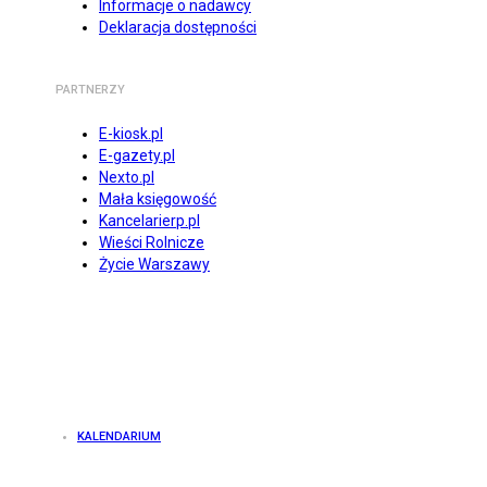
Informacje o nadawcy
Deklaracja dostępności
PARTNERZY
E-kiosk.pl
E-gazety.pl
Nexto.pl
Mała księgowość
Kancelarierp.pl
Wieści Rolnicze
Życie Warszawy
KALENDARIUM