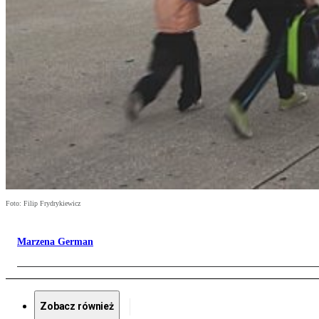
Foto: Filip Frydrykiewicz
Marzena German
Zobacz również