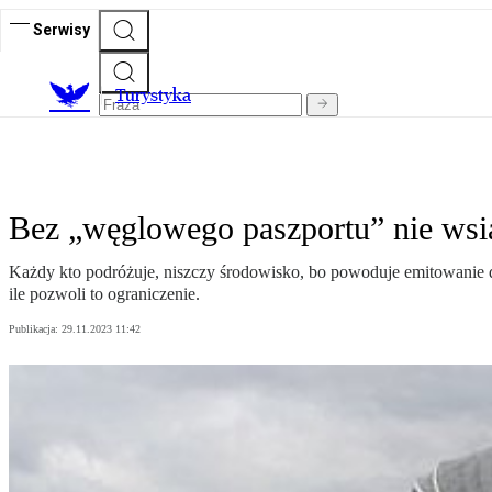
Serwisy
T
urystyka
Bez „węglowego paszportu” nie wsią
Każdy kto podróżuje, niszczy środowisko, bo powoduje emitowanie 
ile pozwoli to ograniczenie.
Publikacja:
29.11.2023 11:42