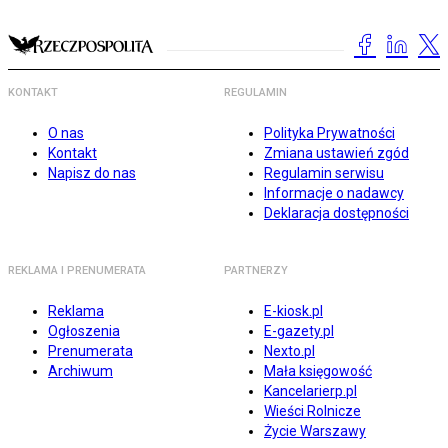
KONTAKT
REGULAMIN
O nas
Polityka Prywatności
Kontakt
Zmiana ustawień zgód
Napisz do nas
Regulamin serwisu
Informacje o nadawcy
Deklaracja dostępności
REKLAMA I PRENUMERATA
PARTNERZY
Reklama
E-kiosk.pl
Ogłoszenia
E-gazety.pl
Prenumerata
Nexto.pl
Archiwum
Mała księgowość
Kancelarierp.pl
Wieści Rolnicze
Życie Warszawy