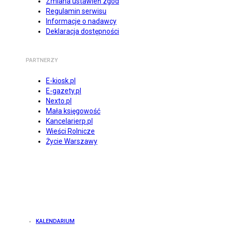
Zmiana ustawień zgód
Regulamin serwisu
Informacje o nadawcy
Deklaracja dostępności
PARTNERZY
E-kiosk.pl
E-gazety.pl
Nexto.pl
Mała księgowość
Kancelarierp.pl
Wieści Rolnicze
Życie Warszawy
KALENDARIUM