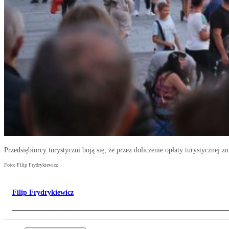
Przedsiębiorcy turystyczni boją się, że przez doliczenie opłaty turystycznej
Foto: Filip Frydrykiewicz
Filip Frydrykiewicz