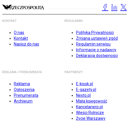
KONTAKT
REGULAMIN
O nas
Polityka Prywatności
Kontakt
Zmiana ustawień zgód
Napisz do nas
Regulamin serwisu
Informacje o nadawcy
Deklaracja dostępności
REKLAMA I PRENUMERATA
PARTNERZY
Reklama
E-kiosk.pl
Ogłoszenia
E-gazety.pl
Prenumerata
Nexto.pl
Archiwum
Mała księgowość
Kancelarierp.pl
Wieści Rolnicze
Życie Warszawy