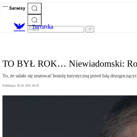
Serwisy
T
urystyka
TO BYŁ ROK… Niewiadomski: Rok si
To, że udało się uratować branżę turystyczną przed falą druzgocząc
Publikacja:
05.01.2021 03:02