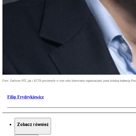
Foto: Zarówno PIT, jak i ECTA powierzyły w tym roku kierowanie organizacjami przez kolejną kadencję P
Filip Frydrykiewicz
Zobacz również