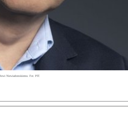
awłowi Niewiadomskiemu. Fot. PIT.