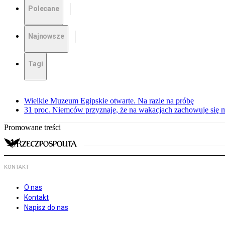
Polecane
Najnowsze
Tagi
Wielkie Muzeum Egipskie otwarte. Na razie na próbę
31 proc. Niemców przyznaje, że na wakacjach zachowuje się m
Promowane treści
KONTAKT
O nas
Kontakt
Napisz do nas