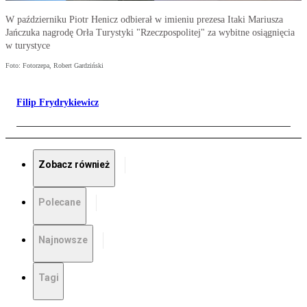
W październiku Piotr Henicz odbierał w imieniu prezesa Itaki Mariusza
Jańczuka nagrodę Orła Turystyki "Rzeczpospolitej" za wybitne osiągnięcia
w turystyce
Foto: Fotorzepa, Robert Gardziński
Filip Frydrykiewicz
Zobacz również
Polecane
Najnowsze
Tagi