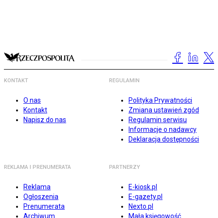
KONTAKT
REGULAMIN
O nas
Polityka Prywatności
Kontakt
Zmiana ustawień zgód
Napisz do nas
Regulamin serwisu
Informacje o nadawcy
Deklaracja dostępności
REKLAMA I PRENUMERATA
PARTNERZY
Reklama
E-kiosk.pl
Ogłoszenia
E-gazety.pl
Prenumerata
Nexto.pl
Archiwum
Mała księgowość