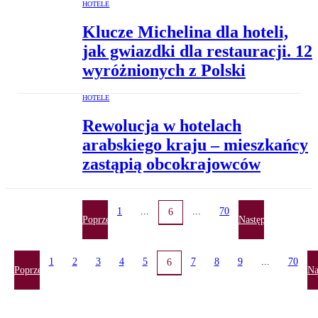
HOTELE
Klucze Michelina dla hoteli,
jak gwiazdki dla restauracji. 12
wyróżnionych z Polski
HOTELE
Rewolucja w hotelach
arabskiego kraju – mieszkańcy
zastąpią obcokrajowców
1
...
...
70
6
Poprzednia
Następna
1
2
3
4
5
7
8
9
...
70
6
Poprzednia
Na