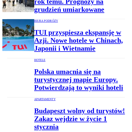
rok temu. Prognozy na
grudzień umiarkowane
BIURA PODRÓŻY
TUI przyspiesza ekspansję w
Azji. Nowe hotele w Chinach,
Japonii i Wietnamie
HOTELE
Polska umacnia się na
turystycznej mapie Europy.
Potwierdzają to wyniki hoteli
APARTAMENTY
Budapeszt wolny od turystów!
Zakaz wejdzie w życie 1
stycznia