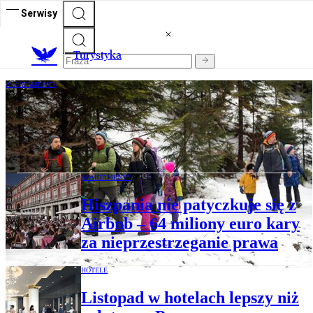
Serwisy
T
urystyka
APARTAMENTY
Polacy wcześnie zaplanowali wyjazdy na
święta. „Szczyt rezerwacji przypadł na
jesień”
APARTAMENTY
Hiszpania nie patyczkuje się z
Airbnb – 64 miliony euro kary
za nieprzestrzeganie prawa
HOTELE
Listopad w hotelach lepszy niż