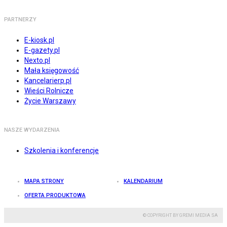
PARTNERZY
E-kiosk.pl
E-gazety.pl
Nexto.pl
Mała księgowość
Kancelarierp.pl
Wieści Rolnicze
Życie Warszawy
NASZE WYDARZENIA
Szkolenia i konferencje
MAPA STRONY
KALENDARIUM
OFERTA PRODUKTOWA
© COPYRIGHT BY GREMI MEDIA SA