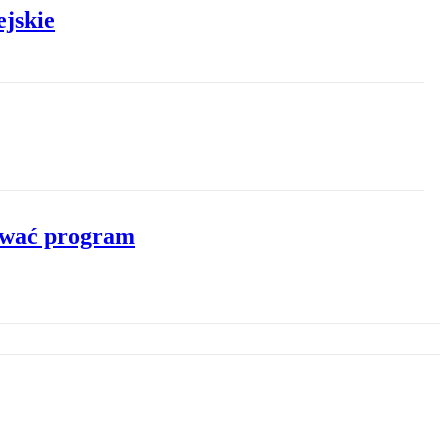
ejskie
uować program