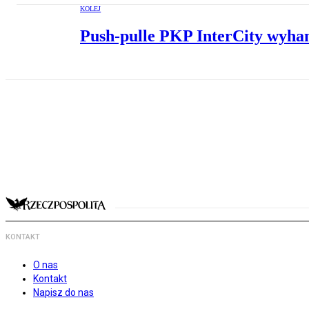
KOLEJ
Push-pulle PKP InterCity wyha
KONTAKT
O nas
Kontakt
Napisz do nas