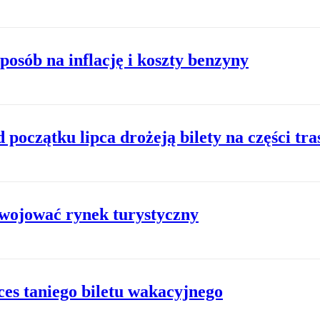
posób na inflację i koszty benzyny
 początku lipca drożeją bilety na części tra
awojować rynek turystyczny
ces taniego biletu wakacyjnego