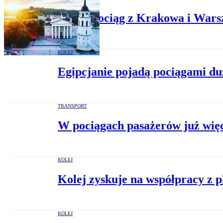
Rusza pociąg z Krakowa i Warsza
KOLEJ
Egipcjanie pojadą pociągami du
TRANSPORT
W pociągach pasażerów już wię
KOLEJ
Kolej zyskuje na współpracy z p
KOLEJ