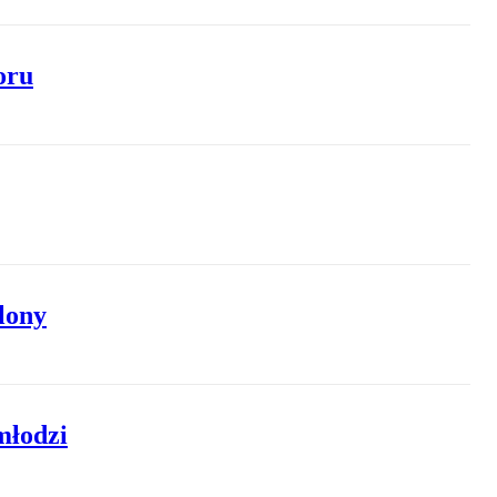
oru
lony
młodzi