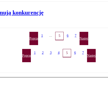
mują konkurencję
1
...
6
7
5
Poprzednia
Następna
1
2
3
4
6
7
5
Poprzednia
Następna