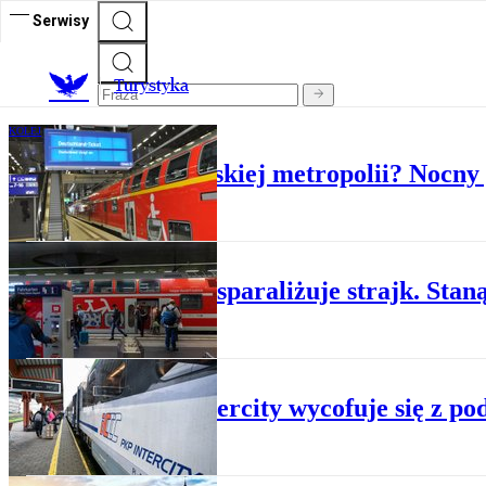
Serwisy
T
urystyka
KOLEJ
Wypad do europejskiej metropolii? Nocny 
LOTNISKA
Niemcy sparaliżuje strajk. Staną
KOLEJ
PKP Intercity wycofuje się z po
KOLEJ